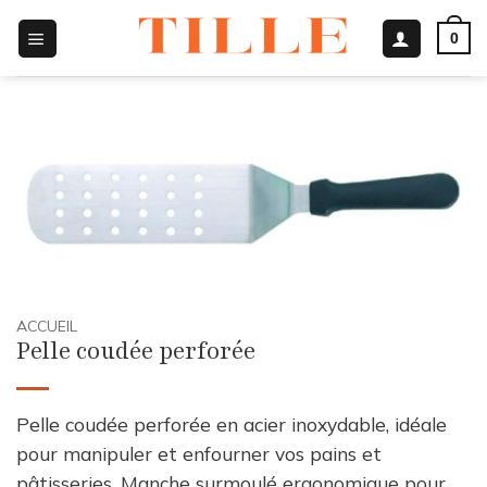
Passer
0
au
contenu
ACCUEIL
Pelle coudée perforée
Pelle coudée perforée en acier inoxydable, idéale
pour manipuler et enfourner vos pains et
pâtisseries. Manche surmoulé ergonomique pour