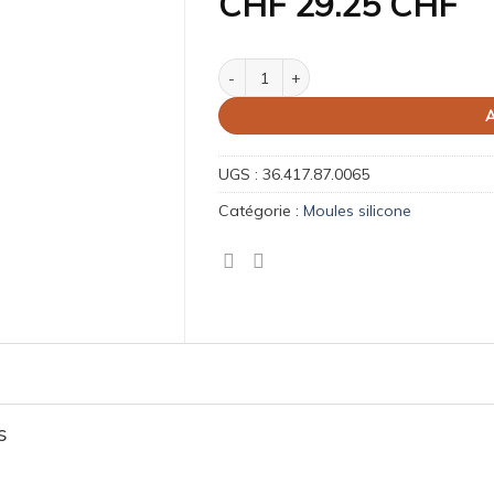
CHF
29.25 CHF
quantité de Moule Daisy 60
A
UGS :
36.417.87.0065
Catégorie :
Moules silicone
s