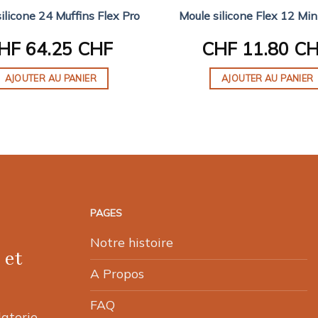
ilicone 24 Muffins Flex Pro
Moule silicone Flex 12 Mi
HF
64.25 CHF
CHF
11.80 C
AJOUTER AU PANIER
AJOUTER AU PANIER
PAGES
Notre histoire
 et
A Propos
FAQ
laterie,