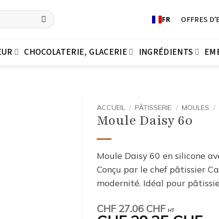
OFFRES D’
FR
EUR
CHOCOLATERIE, GLACERIE
INGRÉDIENTS
EM
ACCUEIL
/
PÂTISSERIE
/
MOULES
/
Moule Daisy 60
Moule Daisy 60 en silicone a
Conçu par le chef pâtissier C
modernité. Idéal pour pâtissie
CHF
27.06 CHF
HT