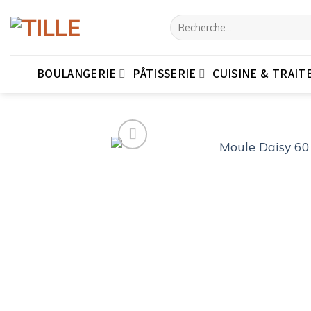
Passer
Recherche
au
pour :
contenu
BOULANGERIE
PÂTISSERIE
CUISINE & TRAIT