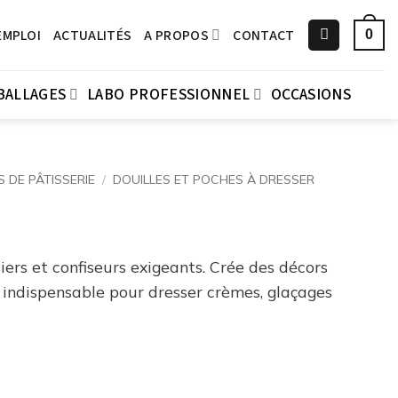
EMPLOI
ACTUALITÉS
A PROPOS
CONTACT
0
BALLAGES
LABO PROFESSIONNEL
OCCASIONS
S DE PÂTISSERIE
/
DOUILLES ET POCHES À DRESSER
siers et confiseurs exigeants. Crée des décors
il indispensable pour dresser crèmes, glaçages