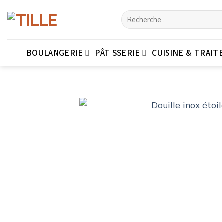
Passer
Recherche
au
pour :
contenu
BOULANGERIE
PÂTISSERIE
CUISINE & TRAIT