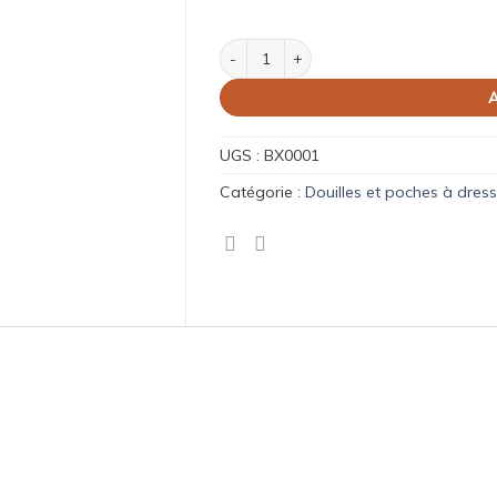
quantité de Douille inox étoile
A
UGS :
BX0001
Catégorie :
Douilles et poches à dress