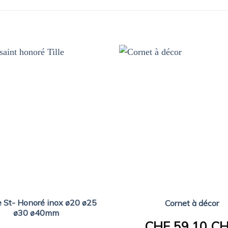
e St- Honoré inox ø20 ø25
Cornet à décor
ø30 ø40mm
CHF
59.10 C