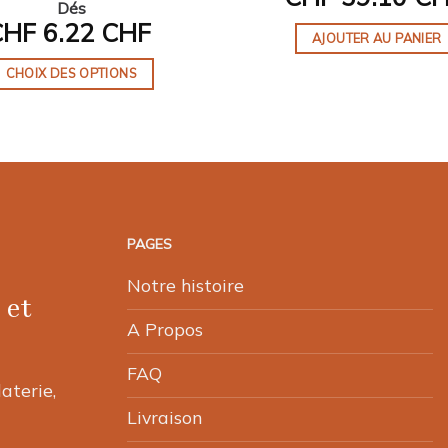
Dés
CHF
6.22 CHF
AJOUTER AU PANIER
CHOIX DES OPTIONS
Ce
produit
a
plusieurs
variations.
Les
PAGES
options
peuvent
Notre histoire
 et
être
choisies
A Propos
sur
FAQ
la
laterie,
page
Livraison
du