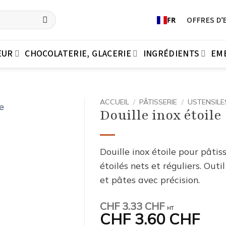
OFFRES D’
FR
EUR
CHOCOLATERIE, GLACERIE
INGRÉDIENTS
EM
ACCUEIL
/
PÂTISSERIE
/
USTENSILE
Douille inox étoile
Douille inox étoile pour pâtis
étoilés nets et réguliers. Out
et pâtes avec précision.
CHF
3.33 CHF
HT
CHF
3.60 CHF