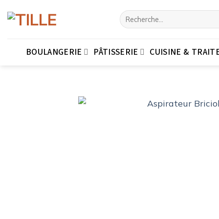
Passer
Recherche
au
pour :
contenu
BOULANGERIE
PÂTISSERIE
CUISINE & TRAIT