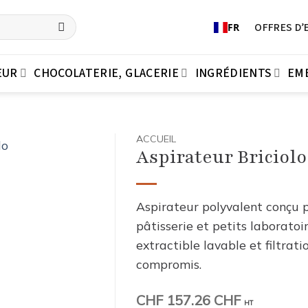
OFFRES D’
FR
EUR
CHOCOLATERIE, GLACERIE
INGRÉDIENTS
EM
ACCUEIL
Aspirateur Briciolo
Aspirateur polyvalent conçu p
pâtisserie et petits laborato
extractible lavable et filtrat
compromis.
CHF
157.26 CHF
HT