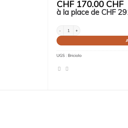
CHF
170.00 CHF
à la place de
CHF
29
quantité de Aspirateur Briciolo
A
UGS :
Briciolo