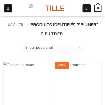
Passer
0
au
contenu
ACCUEIL
/
PRODUITS IDENTIFIÉS “SPINNER”
FILTRER
-
20
%