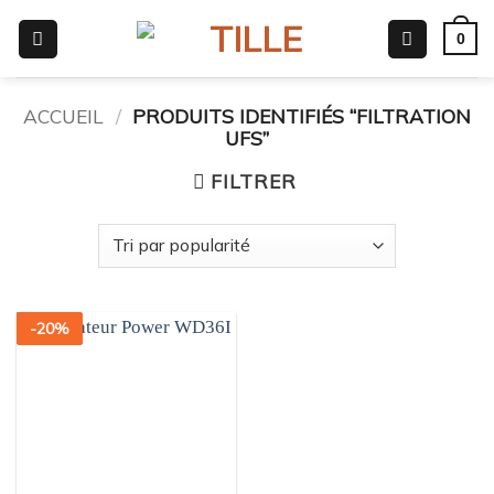
Passer
0
au
contenu
ACCUEIL
/
PRODUITS IDENTIFIÉS “FILTRATION
UFS”
FILTRER
-
20
%