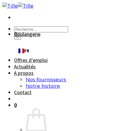
Passer
au
contenu
Recherche
Boulangerie
pour :
FR
Offres d’emploi
Actualités
A propos
Nos fournisseurs
Notre histoire
Contact
0