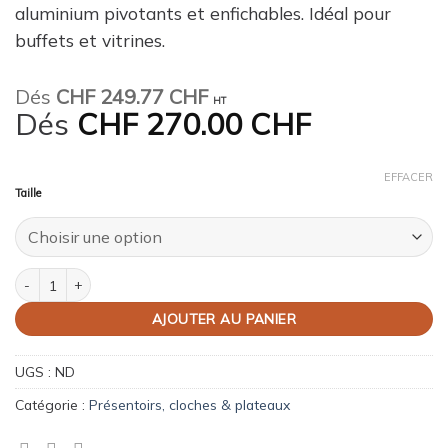
aluminium pivotants et enfichables. Idéal pour
buffets et vitrines.
Dés
CHF
249.77 CHF
HT
Dés
CHF
270.00 CHF
EFFACER
Taille
quantité de Présentoirs métal "Michel"
AJOUTER AU PANIER
UGS :
ND
Catégorie :
Présentoirs, cloches & plateaux