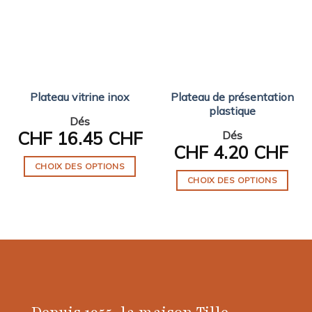
Plateau vitrine inox
Plateau de présentation
plastique
Dés
CHF
16.45 CHF
Dés
CHF
4.20 CHF
CHOIX DES OPTIONS
CHOIX DES OPTIONS
Ce
Ce
produit
produit
a
a
plusieurs
plusieurs
variations.
variations.
Les
Les
options
options
peuvent
peuvent