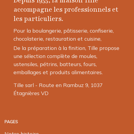
Depuis 1955, la maison Tille
être
être
choisies
accompagne les professionnels et
choisies
sur
les particuliers.
sur
la
la
page
Pour la boulangerie, pâtisserie, confiserie,
page
du
chocolaterie, restauration et cuisine,
du
produit
produit
De la préparation à la finition, Tille propose
une sélection complète de moules,
ustensiles, pétrins, batteurs, fours,
emballages et produits alimentaires.
Tille sarl - Route en Rambuz 9, 1037
Étagnières VD
PAGES
Notre histoire