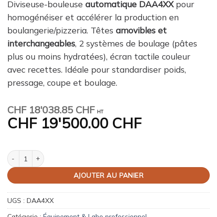
Diviseuse-bouleuse
automatique DAA4XX
pour
homogénéiser et accélérer la production en
boulangerie/pizzeria. Têtes
amovibles et
interchangeables
, 2 systèmes de boulage (pâtes
plus ou moins hydratées), écran tactile couleur
avec recettes. Idéale pour standardiser poids,
pressage, coupe et boulage.
CHF
18'038.85 CHF
HT
CHF
19'500.00 CHF
quantité de Diviseuse-bouleuse automatique – têtes amovibles
AJOUTER AU PANIER
UGS :
DAA4XX
Catégorie :
Équipement & Labo professionnel