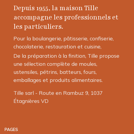
peuvent
peuvent
Depuis 1955, la maison Tille
être
être
choisies
choisies
accompagne les professionnels et
sur
sur
les particuliers.
la
la
page
page
Pour la boulangerie, pâtisserie, confiserie,
du
du
chocolaterie, restauration et cuisine,
produit
produit
De la préparation à la finition, Tille propose
une sélection complète de moules,
ustensiles, pétrins, batteurs, fours,
emballages et produits alimentaires.
Tille sarl - Route en Rambuz 9, 1037
Étagnières VD
PAGES