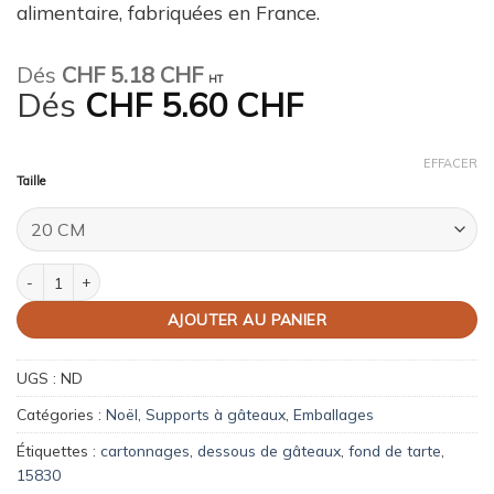
alimentaire, fabriquées en France.
Dés
CHF
5.18 CHF
HT
Dés
CHF
5.60 CHF
EFFACER
Taille
quantité de Semelle à bûche, bord droits - 50 PC
AJOUTER AU PANIER
UGS :
ND
Catégories :
Noël
,
Supports à gâteaux
,
Emballages
Étiquettes :
cartonnages
,
dessous de gâteaux
,
fond de tarte
,
15830