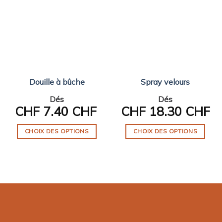
Douille à bûche
Spray velours
Dés
Dés
CHF
7.40 CHF
CHF
18.30 CHF
CHOIX DES OPTIONS
CHOIX DES OPTIONS
Ce
Ce
produit
produit
a
a
plusieurs
plusieurs
variations.
variations.
Les
Les
options
options