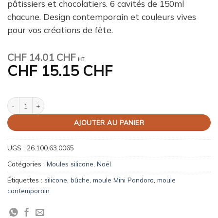
pâtissiers et chocolatiers. 6 cavités de 150ml
chacune. Design contemporain et couleurs vives
pour vos créations de fête.
CHF
14.01 CHF
HT
CHF
15.15 CHF
quantité de Moule silicone Mini Pandoro
AJOUTER AU PANIER
UGS :
26.100.63.0065
Catégories :
Moules silicone
,
Noël
Étiquettes :
silicone
,
bûche
,
moule Mini Pandoro
,
moule
contemporain