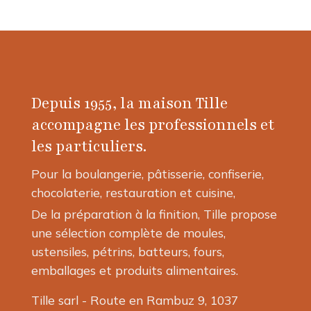
produit
a
plusieurs
variations.
Les
options
Depuis 1955, la maison Tille
peuvent
être
accompagne les professionnels et
choisies
les particuliers.
sur
la
Pour la boulangerie, pâtisserie, confiserie,
page
chocolaterie, restauration et cuisine,
du
produit
De la préparation à la finition, Tille propose
une sélection complète de moules,
ustensiles, pétrins, batteurs, fours,
emballages et produits alimentaires.
Tille sarl - Route en Rambuz 9, 1037