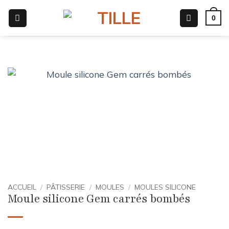
Passer
0
au
contenu
ACCUEIL
/
PÂTISSERIE
/
MOULES
/
MOULES SILICONE
Moule silicone Gem carrés bombés