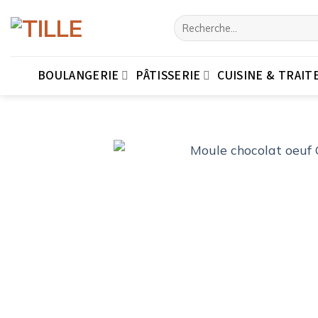
Passer
Recherche
au
pour :
contenu
BOULANGERIE
PÂTISSERIE
CUISINE & TRAIT