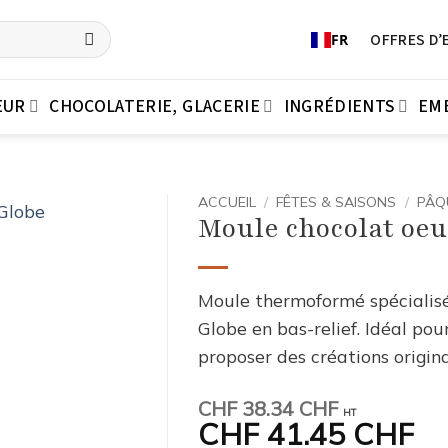
OFFRES D’
FR
EUR
CHOCOLATERIE, GLACERIE
INGRÉDIENTS
EM
ACCUEIL
/
FÊTES & SAISONS
/
PÂQ
Moule chocolat oeu
Moule thermoformé spécialisé
Globe en bas-relief. Idéal pou
proposer des créations origin
CHF
38.34 CHF
HT
CHF
41.45 CHF