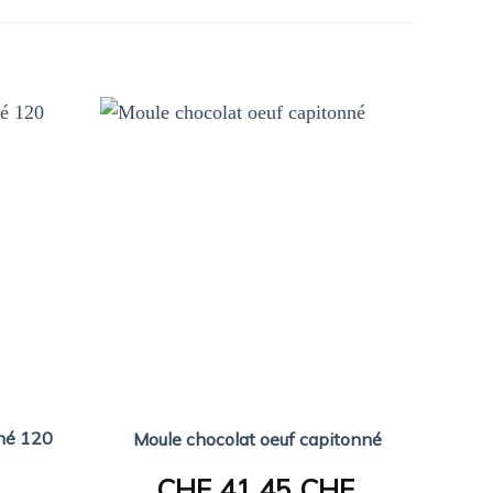
ché 120
Plaqu
Moule chocolat oeuf capitonné
CHF
41.45 CHF