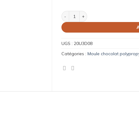
quantité de Moule chocolat oeuf Globe
A
UGS :
20U3D08
Catégories :
Moule chocolat polyprop