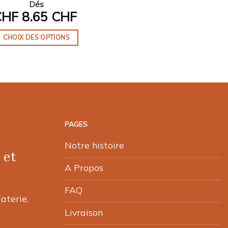
Dés
CHF
8.65 CHF
CHOIX DES OPTIONS
Ce
produit
a
plusieurs
variations.
Les
PAGES
options
peuvent
Notre histoire
 et
être
choisies
A Propos
sur
FAQ
la
laterie,
page
Livraison
du