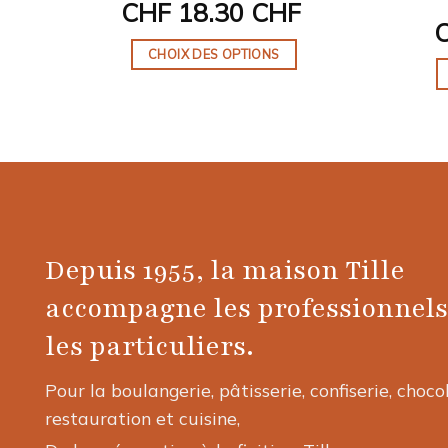
CHF
18.30 CHF
CHOIX DES OPTIONS
Ce
produit
a
plusieurs
variations.
Les
options
peuvent
Depuis 1955, la maison Tille
être
accompagne les professionnels
choisies
sur
les particuliers.
la
page
Pour la boulangerie, pâtisserie, confiserie, choco
du
restauration et cuisine,
produit