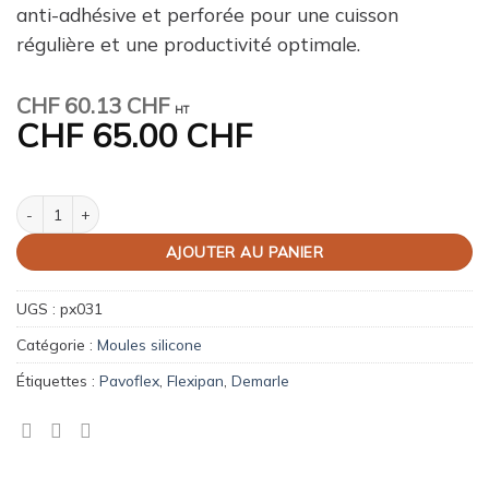
anti-adhésive et perforée pour une cuisson
régulière et une productivité optimale.
CHF
60.13 CHF
HT
CHF
65.00 CHF
quantité de Moule 24 Ovales inclinés "Pavoflex" Flex Pro
AJOUTER AU PANIER
UGS :
px031
Catégorie :
Moules silicone
Étiquettes :
Pavoflex
,
Flexipan
,
Demarle