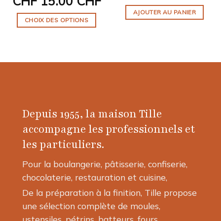
CHF
15.00 CHF
AJOUTER AU PANIER
CHOIX DES OPTIONS
Ce
produit
a
plusieurs
variations.
Les
options
Depuis 1955, la maison Tille
peuvent
être
accompagne les professionnels et
choisies
les particuliers.
sur
la
Pour la boulangerie, pâtisserie, confiserie,
page
chocolaterie, restauration et cuisine,
du
produit
De la préparation à la finition, Tille propose
une sélection complète de moules,
ustensiles, pétrins, batteurs, fours,