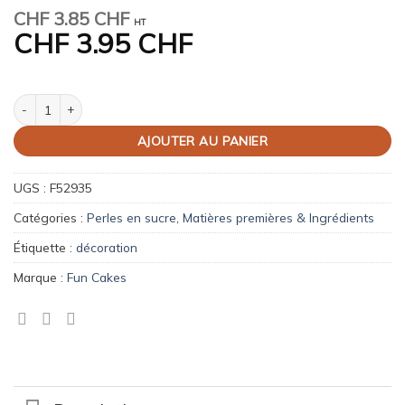
CHF
3.85 CHF
HT
CHF
3.95 CHF
quantité de Soft Pearls bleu/blanc – 60 g
AJOUTER AU PANIER
UGS :
F52935
Catégories :
Perles en sucre
,
Matières premières & Ingrédients
Étiquette :
décoration
Marque :
Fun Cakes