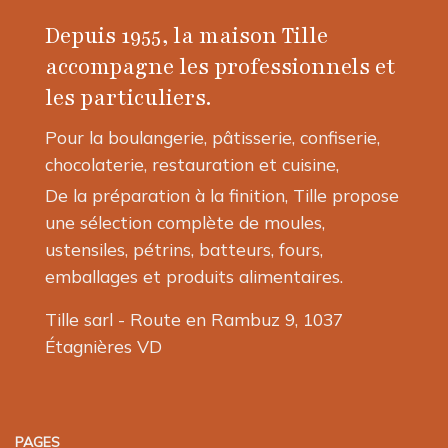
options
options
Depuis 1955, la maison Tille
peuvent
peuvent
être
être
accompagne les professionnels et
choisies
choisies
les particuliers.
sur
sur
la
la
Pour la boulangerie, pâtisserie, confiserie,
page
page
chocolaterie, restauration et cuisine,
du
du
produit
produit
De la préparation à la finition, Tille propose
une sélection complète de moules,
ustensiles, pétrins, batteurs, fours,
emballages et produits alimentaires.
Tille sarl - Route en Rambuz 9, 1037
Étagnières VD
PAGES