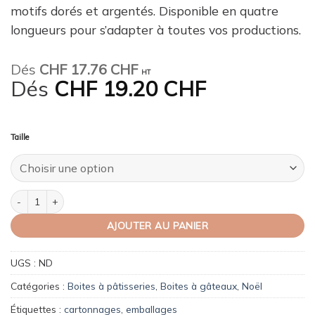
motifs dorés et argentés. Disponible en quatre
longueurs pour s’adapter à toutes vos productions.
Dés
CHF
17.76 CHF
HT
Dés
CHF
19.20 CHF
Taille
quantité de Boîte à bûche “Fêtes Gourmandes” noire imprimée – par 25 pi
AJOUTER AU PANIER
UGS :
ND
Catégories :
Boites à pâtisseries
,
Boites à gâteaux
,
Noël
Étiquettes :
cartonnages
,
emballages