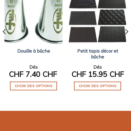
Douille à bûche
Petit tapis décor et
bûche
Dés
Dés
CHF
7.40 CHF
CHF
15.95 CHF
CHOIX DES OPTIONS
CHOIX DES OPTIONS
Ce
Ce
produit
produit
a
a
plusieurs
plusieurs
variations.
variations.
Les
Les