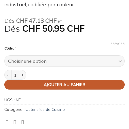
industriel, codifiée par couleur.
Dés
CHF
47.13 CHF
HT
Dés
CHF
50.95 CHF
EFFACER
Couleur
quantité de Planche à découper, dim. 53 x 32.5 Gastro 1/1 en couleur
AJOUTER AU PANIER
UGS :
ND
Catégorie :
Ustensiles de Cuisine