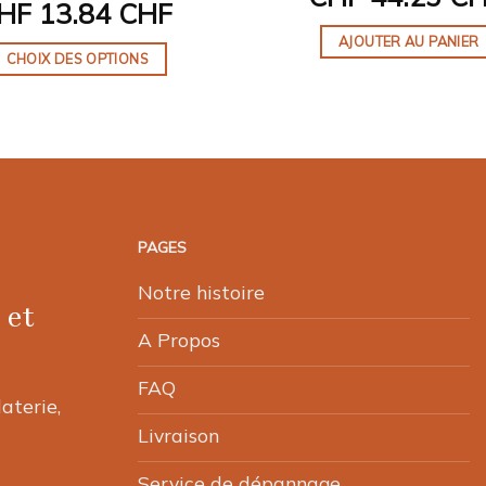
HF
13.84 CHF
AJOUTER AU PANIER
CHOIX DES OPTIONS
Ce
produit
a
plusieurs
variations.
Les
PAGES
options
peuvent
Notre histoire
être
 et
choisies
A Propos
sur
FAQ
la
laterie,
page
Livraison
du
produit
Service de dépannage