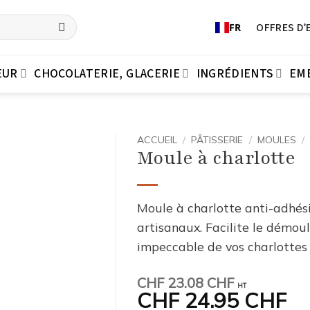
OFFRES D’
FR
EUR
CHOCOLATERIE, GLACERIE
INGRÉDIENTS
EM
ACCUEIL
/
PÂTISSERIE
/
MOULES
/
Moule à charlotte
Moule à charlotte anti-adhési
artisanaux. Facilite le démou
impeccable de vos charlottes
CHF
23.08 CHF
HT
CHF
24.95 CHF