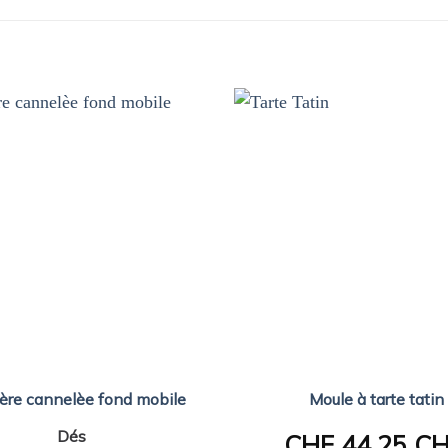
ière cannelèe fond mobile
Moule à tarte tatin
Dés
CHF
44.25 C