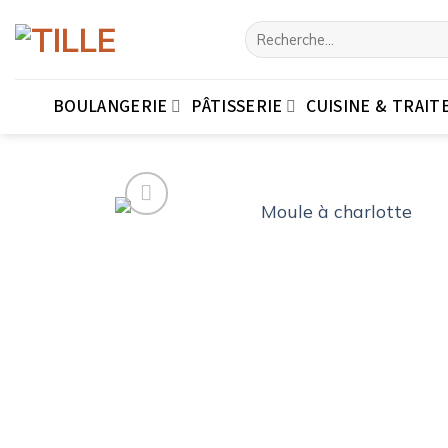
Passer
Recherche
au
pour :
contenu
BOULANGERIE
PÂTISSERIE
CUISINE & TRAIT