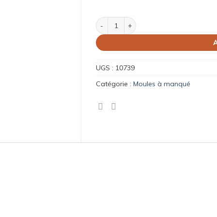
quantité de Moule à charlotte
A
UGS :
10739
Catégorie :
Moules à manqué