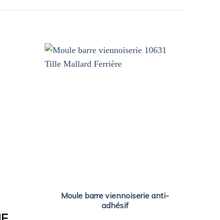
Moule barre viennoiserie anti-
Moul
adhésif
HF