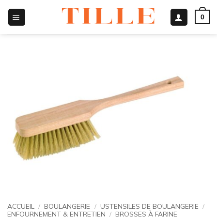
Passer
0
au
contenu
ACCUEIL
/
BOULANGERIE
/
USTENSILES DE BOULANGERIE
/
ENFOURNEMENT & ENTRETIEN
/
BROSSES À FARINE