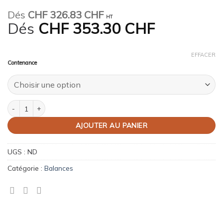
Dés
CHF
326.83 CHF
HT
Dés
CHF
353.30 CHF
EFFACER
Contenance
quantité de Balance de laboratoire étanche
AJOUTER AU PANIER
UGS :
ND
Catégorie :
Balances