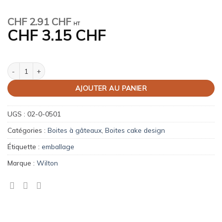
CHF
2.91 CHF
HT
CHF
3.15 CHF
quantité de Wilton Boîte à gâteaux réglable 25x25x20-28 cm
AJOUTER AU PANIER
UGS :
02-0-0501
Catégories :
Boites à gâteaux
,
Boites cake design
Étiquette :
emballage
Marque :
Wilton