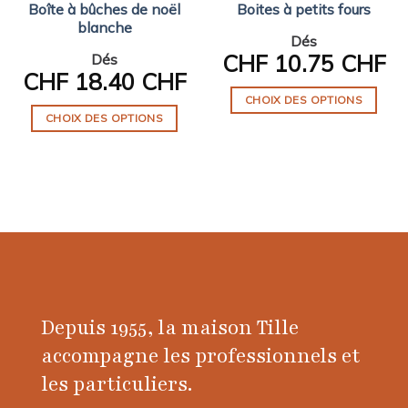
Boîte à bûches de noël
Boites à petits fours
blanche
Dés
CHF
10.75 CHF
Dés
CHF
18.40 CHF
CHOIX DES OPTIONS
CHOIX DES OPTIONS
Ce
Ce
produit
produit
a
a
plusieurs
plusieurs
variations.
variations.
Les
Les
options
options
peuvent
peuvent
être
être
choisies
Depuis 1955, la maison Tille
choisies
sur
sur
accompagne les professionnels et
la
la
page
les particuliers.
page
du