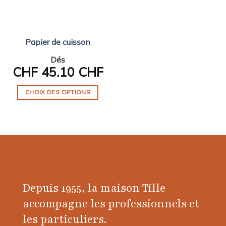
Papier de cuisson
Dés
CHF
45.10 CHF
CHOIX DES OPTIONS
Ce
produit
a
plusieurs
variations.
Les
options
Depuis 1955, la maison Tille
peuvent
être
accompagne les professionnels et
choisies
les particuliers.
sur