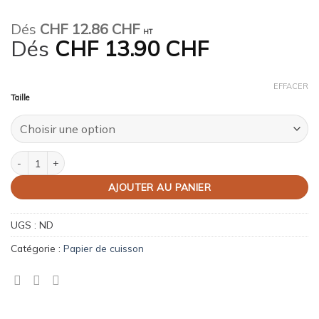
Dés
CHF
12.86 CHF
HT
Dés
CHF
13.90 CHF
EFFACER
Taille
quantité de Toile de lin "le mètre"
AJOUTER AU PANIER
UGS :
ND
Catégorie :
Papier de cuisson