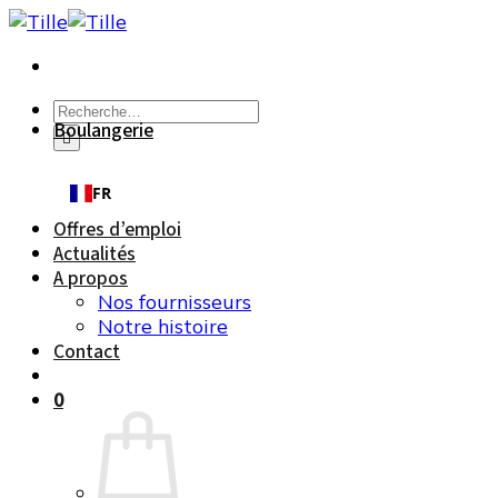
Passer
au
contenu
Recherche
Boulangerie
pour :
FR
Offres d’emploi
Actualités
A propos
Nos fournisseurs
Notre histoire
Contact
0