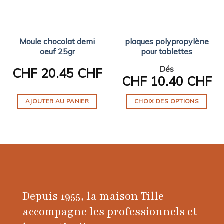
Moule chocolat demi
plaques polypropylène
oeuf 25gr
pour tablettes
Dés
CHF
20.45 CHF
CHF
10.40 CHF
AJOUTER AU PANIER
CHOIX DES OPTIONS
Ce
produit
a
plusieurs
variations.
Les
options
Depuis 1955, la maison Tille
peuvent
être
accompagne les professionnels et
choisies