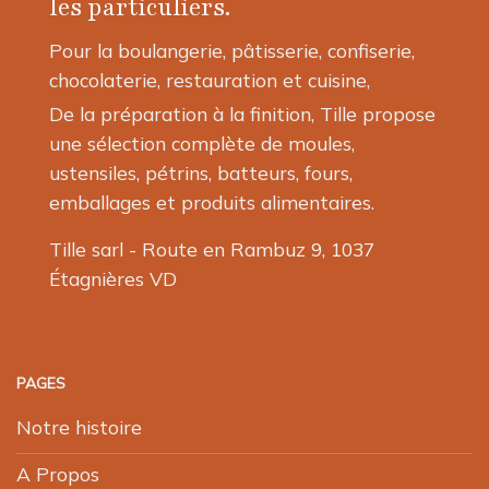
les particuliers.
sur
la
Pour la boulangerie, pâtisserie, confiserie,
page
chocolaterie, restauration et cuisine,
du
produit
De la préparation à la finition, Tille propose
une sélection complète de moules,
ustensiles, pétrins, batteurs, fours,
emballages et produits alimentaires.
Tille sarl - Route en Rambuz 9, 1037
Étagnières VD
PAGES
Notre histoire
A Propos