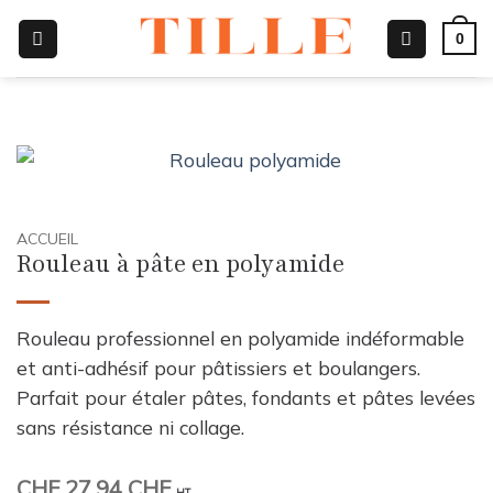
Passer
0
au
contenu
ACCUEIL
Rouleau à pâte en polyamide
Rouleau professionnel en polyamide indéformable
et anti-adhésif pour pâtissiers et boulangers.
Parfait pour étaler pâtes, fondants et pâtes levées
sans résistance ni collage.
CHF
27.94 CHF
HT