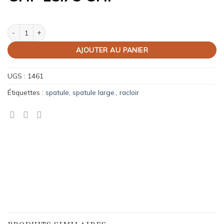
quantité de Palette à "enduire"
AJOUTER AU PANIER
UGS :
1461
Étiquettes :
spatule
,
spatule large.
,
racloir