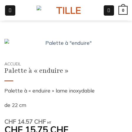
Passer
0
au
contenu
ACCUEIL
Palette à « enduire »
Palette à « enduire » lame inoxydable
de 22 cm
CHF
14.57 CHF
HT
CHF
15.75 CHF