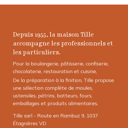
a
plusieurs
plusieurs
variations.
variations.
Les
Les
options
options
peuvent
Depuis 1955, la maison Tille
peuvent
être
être
choisies
accompagne les professionnels et
choisies
sur
les particuliers.
sur
la
la
page
Pour la boulangerie, pâtisserie, confiserie,
page
du
chocolaterie, restauration et cuisine,
du
produit
produit
De la préparation à la finition, Tille propose
une sélection complète de moules,
ustensiles, pétrins, batteurs, fours,
emballages et produits alimentaires.
Tille sarl - Route en Rambuz 9, 1037
Étagnières VD