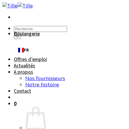
Passer
au
contenu
Recherche
Boulangerie
pour :
FR
Offres d’emploi
Actualités
A propos
Nos fournisseurs
Notre histoire
Contact
0