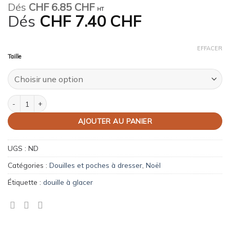
Dés
CHF
6.85 CHF
HT
Dés
CHF
7.40 CHF
EFFACER
Taille
quantité de Douille à bûche
AJOUTER AU PANIER
UGS :
ND
Catégories :
Douilles et poches à dresser
,
Noël
Étiquette :
douille à glacer