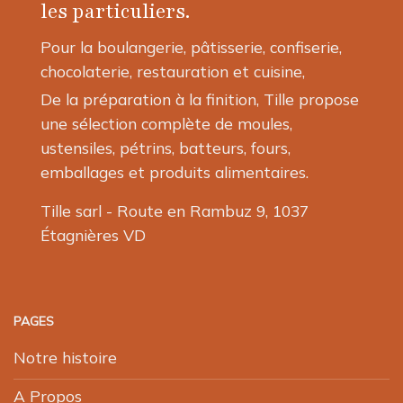
les particuliers.
sur
la
Pour la boulangerie, pâtisserie, confiserie,
page
chocolaterie, restauration et cuisine,
du
produit
De la préparation à la finition, Tille propose
une sélection complète de moules,
ustensiles, pétrins, batteurs, fours,
emballages et produits alimentaires.
Tille sarl - Route en Rambuz 9, 1037
Étagnières VD
PAGES
Notre histoire
A Propos