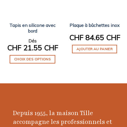
Tapis en silicone avec
Plaque à bûchettes inox
bord
CHF
84.65 CHF
Dés
CHF
21.55 CHF
AJOUTER AU PANIER
CHOIX DES OPTIONS
Ce
produit
a
plusieurs
variations.
Les
options
Depuis 1955, la maison Tille
peuvent
être
accompagne les professionnels et
choisies