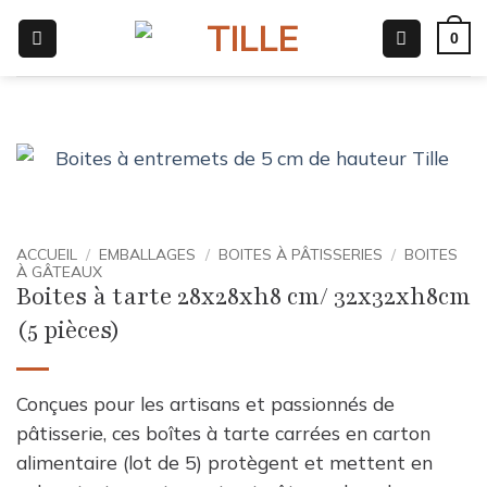
Passer
0
au
contenu
ACCUEIL
/
EMBALLAGES
/
BOITES À PÂTISSERIES
/
BOITES
À GÂTEAUX
Boites à tarte 28x28xh8 cm/ 32x32xh8cm
(5 pièces)
Conçues pour les artisans et passionnés de
pâtisserie, ces boîtes à tarte carrées en carton
alimentaire (lot de 5) protègent et mettent en