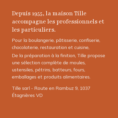
options
peuvent
Depuis 1955, la maison Tille
être
accompagne les professionnels et
choisies
les particuliers.
sur
la
Pour la boulangerie, pâtisserie, confiserie,
page
chocolaterie, restauration et cuisine,
du
produit
De la préparation à la finition, Tille propose
une sélection complète de moules,
ustensiles, pétrins, batteurs, fours,
emballages et produits alimentaires.
Tille sarl - Route en Rambuz 9, 1037
Étagnières VD