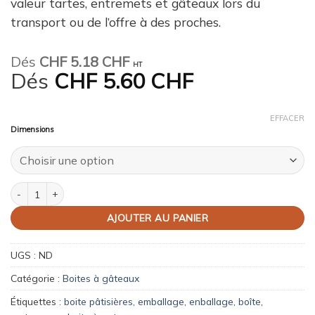
valeur tartes, entremets et gâteaux lors du
transport ou de l’offre à des proches.
Dés
CHF
5.18 CHF
HT
Dés
CHF
5.60 CHF
EFFACER
Dimensions
quantité de Boites à tarte 28x28xh8 cm/ 32x32xh8cm (5 pièces)
AJOUTER AU PANIER
UGS :
ND
Catégorie :
Boites à gâteaux
Étiquettes :
boite pâtisières
,
emballage
,
enballage
,
boîte
,