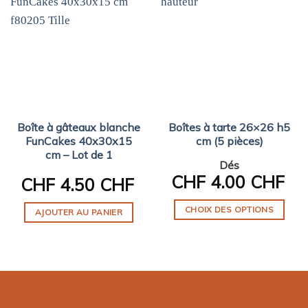
Boîte à gâteaux blanche
Boîtes à tarte 26×26 h5
FunCakes 40x30x15
cm (5 pièces)
cm – Lot de 1
Dés
CHF
4.00 CHF
CHF
4.50 CHF
CHOIX DES OPTIONS
AJOUTER AU PANIER
Ce
produit
a
plusieurs
variations.
Les