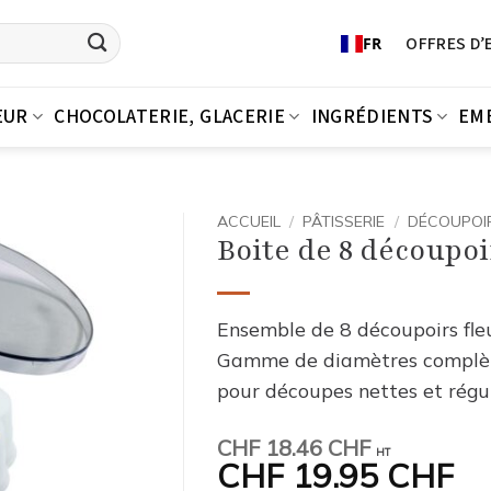
OFFRES D’
FR
EUR
CHOCOLATERIE, GLACERIE
INGRÉDIENTS
EM
ACCUEIL
/
PÂTISSERIE
/
DÉCOUPOIR
Boite de 8 découpoi
Ensemble de 8 découpoirs fleur
Gamme de diamètres complète,
pour découpes nettes et régul
CHF
18.46 CHF
HT
CHF
19.95 CHF