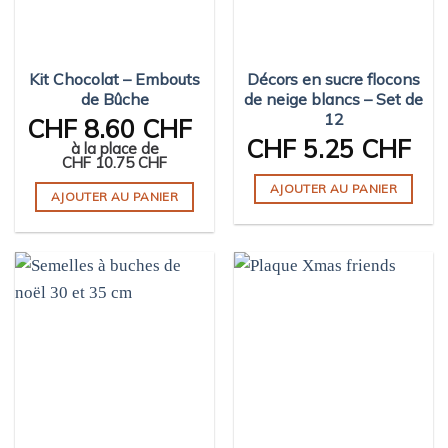
être
être
choisies
choisies
sur
sur
Kit Chocolat – Embouts
Décors en sucre flocons
la
la
de Bûche
de neige blancs – Set de
page
page
12
CHF
8.60 CHF
du
du
CHF
5.25 CHF
produit
produit
à la place de
CHF
10.75 CHF
AJOUTER AU PANIER
AJOUTER AU PANIER