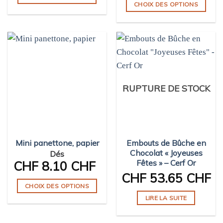
CHOIX DES OPTIONS
Ce
produit
a
plusieurs
variations.
Les
options
RUPTURE DE STOCK
peuvent
être
choisies
sur
Mini panettone, papier
Embouts de Bûche en
la
Chocolat « Joyeuses
Dés
page
Fêtes » – Cerf Or
CHF
8.10 CHF
du
CHF
53.65 CHF
produit
CHOIX DES OPTIONS
Ce
LIRE LA SUITE
produit
a