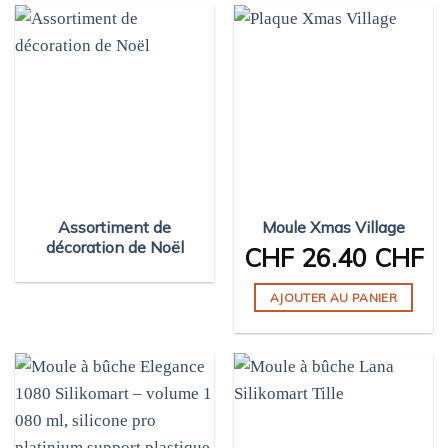
plusieurs
variations.
Les
options
peuvent
être
choisies
sur
la
page
Assortiment de
Moule Xmas Village
décoration de Noël
du
CHF
26.40 CHF
produit
AJOUTER AU PANIER