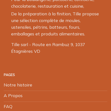
page
page
chocolaterie, restauration et cuisine,
du
du
produit
produit
De la préparation à la finition, Tille propose
une sélection complète de moules,
ustensiles, pétrins, batteurs, fours,
emballages et produits alimentaires.
Tille sarl - Route en Rambuz 9, 1037
Étagnières VD
PAGES
Notre histoire
A Propos
FAQ