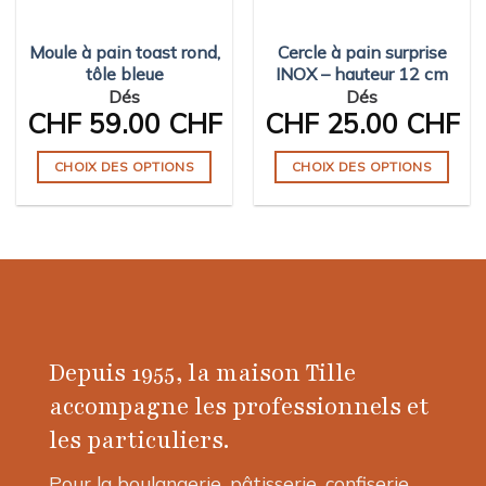
Moule à pain toast rond,
Cercle à pain surprise
tôle bleue
INOX – hauteur 12 cm
Dés
Dés
CHF
59.00 CHF
CHF
25.00 CHF
CHOIX DES OPTIONS
CHOIX DES OPTIONS
Ce
Ce
produit
produit
a
a
plusieurs
plusieurs
variations.
variations.
Les
Les
options
options
Depuis 1955, la maison Tille
peuvent
peuvent
être
être
accompagne les professionnels et
choisies
choisies
les particuliers.
sur
sur
la
la
Pour la boulangerie, pâtisserie, confiserie,