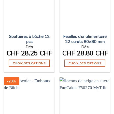
Les
Les
options
options
peuvent
peuvent
être
être
choisies
choisies
sur
sur
Gouttières à bûche 12
Feuilles d’or alimentaire
la
la
pcs
22 carats 80×80 mm
page
page
Dés
Dés
du
du
CHF
28.25 CHF
CHF
28.80 CHF
produit
produit
CHOIX DES OPTIONS
CHOIX DES OPTIONS
Ce
Ce
produit
produit
-
20
%
a
a
plusieurs
plusieurs
variations.
variations.
Les
Les
options
options
peuvent
peuvent