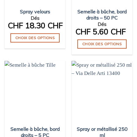
Spray velours
Semelle à bûche, bord
droits – 50 PC
Dés
CHF
18.30 CHF
Dés
CHF
5.60 CHF
CHOIX DES OPTIONS
CHOIX DES OPTIONS
Ce
Ce
produit
produit
a
a
plusieurs
plusieurs
variations.
variations.
Les
Les
options
options
peuvent
peuvent
être
être
choisies
choisies
sur
sur
la
Semelle à bûche, bord
Spray or métallisé 250
la
page
droits – 5 PC
ml
page