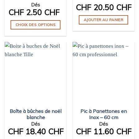
du
Dés
CHF
20.50 CHF
du
produit
CHF
2.50 CHF
produit
AJOUTER AU PANIER
CHOIX DES OPTIONS
Ce
produit
a
plusieurs
variations.
Les
options
peuvent
être
choisies
sur
Boîte à bûches de noël
Pic à Panettones en
la
blanche
Inox – 60 cm
page
Dés
Dés
du
CHF
18.40 CHF
CHF
11.60 CHF
produit