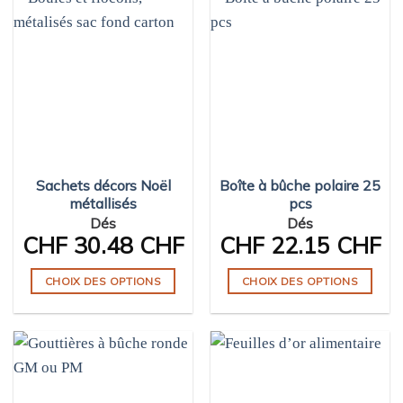
variations.
plusieurs
Les
variations.
options
Les
peuvent
options
être
peuvent
choisies
être
sur
choisies
la
sur
page
Sachets décors Noël
Boîte à bûche polaire 25
la
du
métallisés
pcs
page
produit
Dés
Dés
du
CHF
30.48 CHF
CHF
22.15 CHF
produit
CHOIX DES OPTIONS
CHOIX DES OPTIONS
Ce
Ce
produit
produit
a
a
plusieurs
plusieurs
variations.
variations.