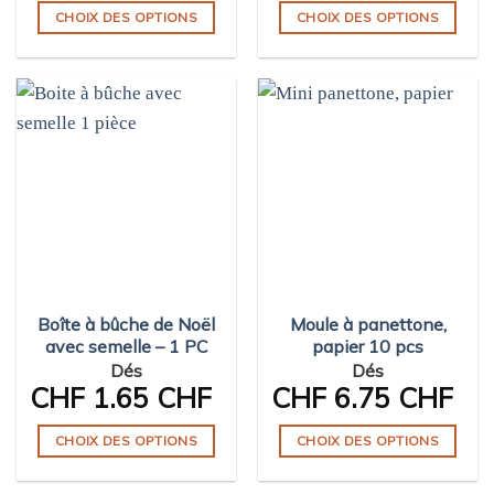
CHOIX DES OPTIONS
CHOIX DES OPTIONS
Ce
Ce
produit
produit
a
a
plusieurs
plusieurs
variations.
variations.
Les
Les
options
options
peuvent
peuvent
être
être
choisies
choisies
sur
sur
Boîte à bûche de Noël
Moule à panettone,
la
la
avec semelle – 1 PC
papier 10 pcs
page
page
Dés
Dés
du
du
CHF
1.65 CHF
CHF
6.75 CHF
produit
produit
CHOIX DES OPTIONS
CHOIX DES OPTIONS
Ce
Ce