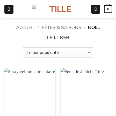
Passer
0
au
contenu
ACCUEIL
/
FÊTES & SAISONS
/
NOËL
FILTRER