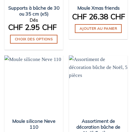
Supports à bûche de 30
Moule Xmas friends
ou 35 cm (x5)
CHF
26.38 CHF
Dés
CHF
2.95 CHF
AJOUTER AU PANIER
CHOIX DES OPTIONS
Ce
produit
a
plusieurs
variations.
Les
options
peuvent
être
choisies
sur
Moule silicone Neve
Assortiment de
la
110
décoration bûche de
page