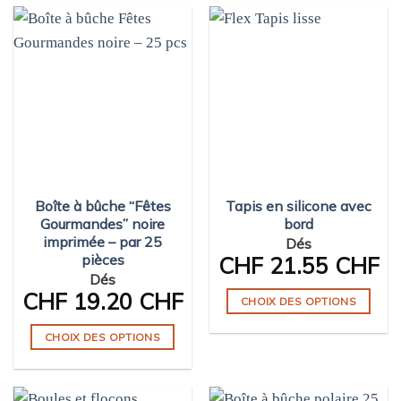
produit
produit
a
a
plusieurs
plusieurs
variations.
variations.
Les
Les
options
options
peuvent
peuvent
être
être
choisies
choisies
sur
sur
Boîte à bûche “Fêtes
Tapis en silicone avec
la
la
Gourmandes” noire
bord
page
page
imprimée – par 25
Dés
du
du
pièces
CHF
21.55 CHF
produit
produit
Dés
CHF
19.20 CHF
CHOIX DES OPTIONS
Ce
CHOIX DES OPTIONS
produit
Ce
a
produit
plusieurs
a