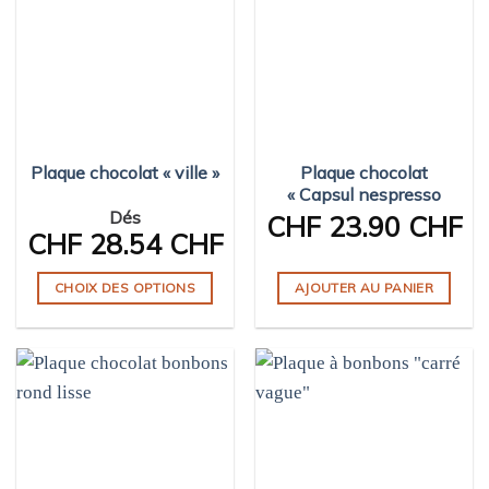
Plaque chocolat « ville »
Plaque chocolat
« Capsul nespresso
Dés
CHF
23.90 CHF
CHF
28.54 CHF
CHOIX DES OPTIONS
AJOUTER AU PANIER
Ce
produit
a
plusieurs
variations.
Les
options