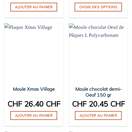
AJOUTER AU PANIER
CHOIX DES OPTIONS
Ce
produit
a
plusieurs
variations.
Les
options
peuvent
être
choisies
sur
Moule Xmas Village
Moule chocolat demi-
la
Oeuf 150 gr
page
CHF
26.40 CHF
CHF
20.45 CHF
du
produit
AJOUTER AU PANIER
AJOUTER AU PANIER