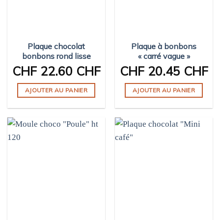
peuvent
être
choisies
sur
Plaque chocolat
Plaque à bonbons
la
bonbons rond lisse
« carré vague »
page
CHF
22.60 CHF
CHF
20.45 CHF
du
produit
AJOUTER AU PANIER
AJOUTER AU PANIER