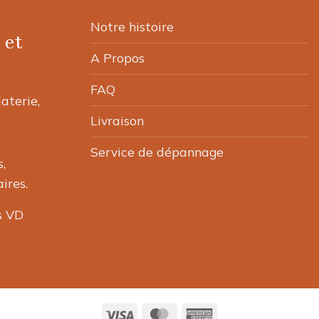
Notre histoire
 et
A Propos
FAQ
laterie,
Livraison
Service de dépannage
,
ires.
s VD
Visa
MasterCard
American