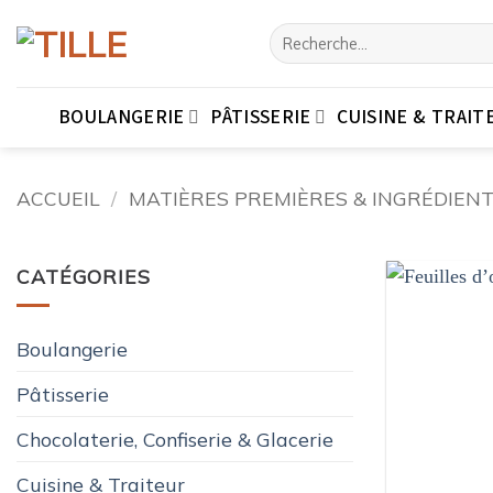
Passer
Recherche
au
pour :
contenu
BOULANGERIE
PÂTISSERIE
CUISINE & TRAIT
ACCUEIL
/
MATIÈRES PREMIÈRES & INGRÉDIEN
CATÉGORIES
Boulangerie
Pâtisserie
Chocolaterie, Confiserie & Glacerie
Cuisine & Traiteur