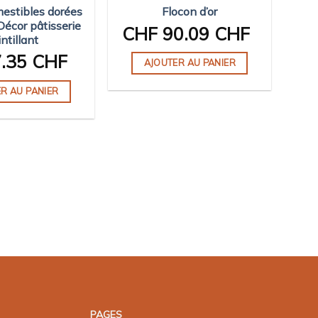
la
mestibles dorées
Flocon d’or
page
Décor pâtisserie
CHF
90.09 CHF
intillant
du
produit
.35 CHF
AJOUTER AU PANIER
R AU PANIER
PAGES