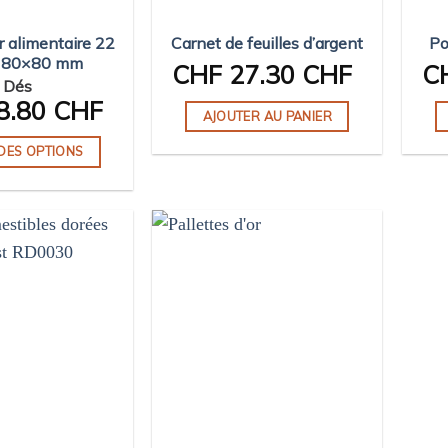
or alimentaire 22
Carnet de feuilles d’argent
Po
s 80×80 mm
CHF
27.30 CHF
C
Dés
8.80 CHF
AJOUTER AU PANIER
DES OPTIONS
Ce
produit
a
plusieurs
variations.
Les
options
peuvent
être
choisies
sur